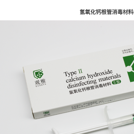
氢氧化钙根管消毒材料I