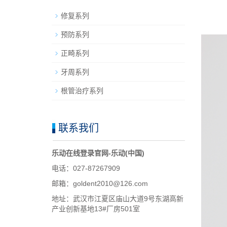
修复系列
预防系列
正畸系列
牙周系列
根管治疗系列
联系我们
乐动在线登录官网-乐动(中国)
电话：027-87267909
邮箱：goldent2010@126.com
地址：武汉市江夏区庙山大道9号东湖高新
产业创新基地13#厂房501室