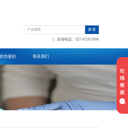
搜 索
咨询电话：027-87267909
防伪鉴别
联系我们