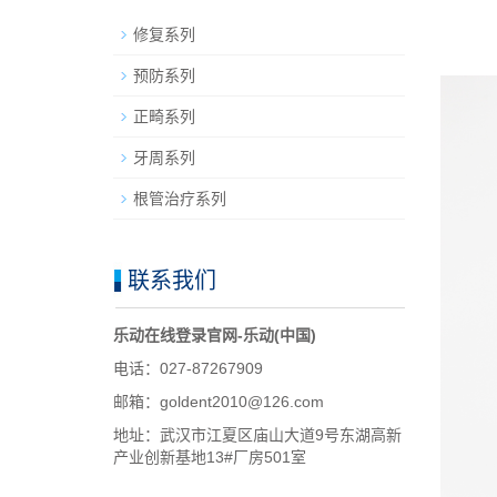
修复系列
预防系列
正畸系列
牙周系列
根管治疗系列
联系我们
乐动在线登录官网-乐动(中国)
电话：027-87267909
邮箱：goldent2010@126.com
地址：武汉市江夏区庙山大道9号东湖高新
产业创新基地13#厂房501室